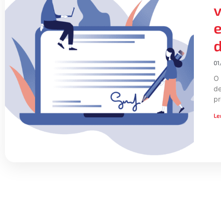
v
e
d
01
O 
de
pr
Le