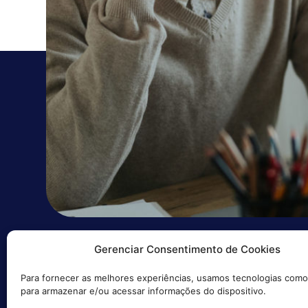
Gerenciar Consentimento de Cookies
CONTATO
NO
Para fornecer as melhores experiências, usamos tecnologias como
(81) 99973-8843
para armazenar e/ou acessar informações do dispositivo.
contato@recify.com.br