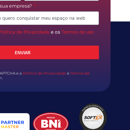
a sua empresa?
Política de Privacidade
e os
Termos de uso
ENVIAR
eCAPTCHA e a
Política de Privacidade
e
Termos de
m.