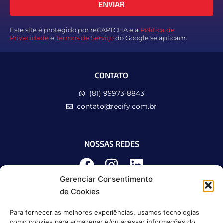
ENVIAR
Este site é protegido por reCAPTCHA e a
Política de
Privacidade
e
Termos de Serviço
do Google se aplicam.
CONTATO
(81) 99973-8843
contato@recify.com.br
NOSSAS REDES
Gerenciar Consentimento
de Cookies
Para fornecer as melhores experiências, usamos tecnologias
como cookies para armazenar e/ou acessar informações do