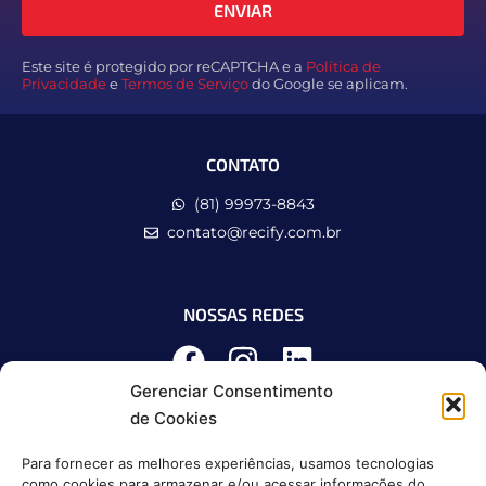
ENVIAR
Este site é protegido por reCAPTCHA e a
Política de
Privacidade
e
Termos de Serviço
do Google se aplicam.
CONTATO
(81) 99973-8843
contato@recify.com.br
NOSSAS REDES
Gerenciar Consentimento
de Cookies
Para fornecer as melhores experiências, usamos tecnologias
como cookies para armazenar e/ou acessar informações do