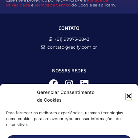
Este site é protegido por reCAPTCHA e a
Política de
Privacidade
e
Termos de Serviço
do Google se aplicam.
CONTATO
(81) 99973-8843
contato@recify.com.br
NOSSAS REDES
Gerenciar Consentimento
de Cookies
Para fornecer as melhores experiências, usamos tecnologias
como cookies para armazenar e/ou acessar informações do
dispositivo.