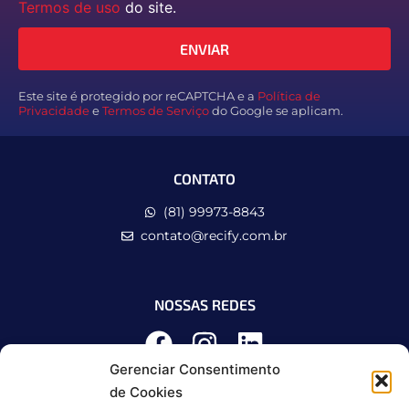
Termos de uso
do site.
ENVIAR
Este site é protegido por reCAPTCHA e a
Política de
Privacidade
e
Termos de Serviço
do Google se aplicam.
CONTATO
(81) 99973-8843
contato@recify.com.br
NOSSAS REDES
Gerenciar Consentimento
de Cookies