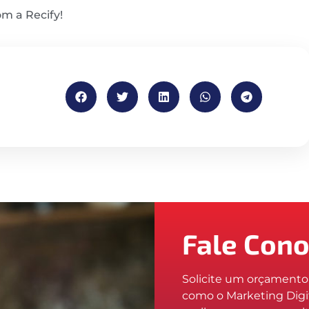
m a Recify!
Fale Con
Solicite um orçament
como o Marketing Digi